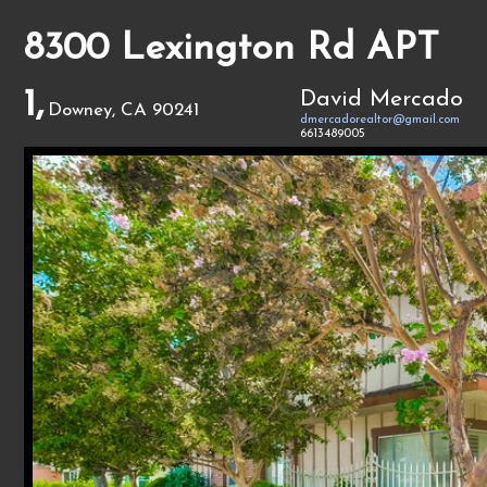
8300 Lexington Rd APT
1,
David Mercado
Downey, CA 90241
dmercadorealtor@gmail.com
6613489005