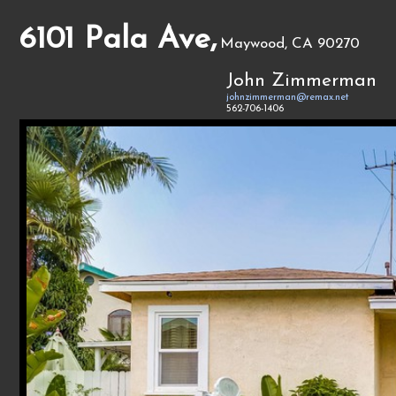
6101 Pala Ave,
Maywood, CA 90270
John Zimmerman
johnzimmerman@remax.net
562-706-1406