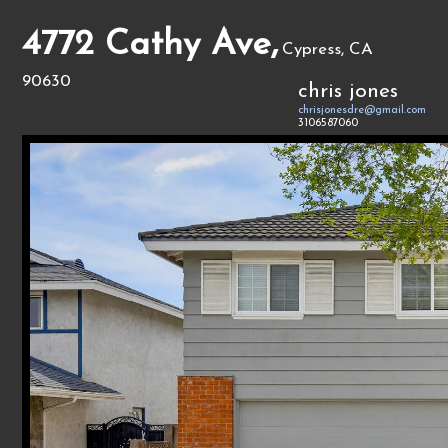
4772 Cathy Ave,
Cypress, CA
90630
chris jones
chrisjonesdre@gmail.com
3106587060