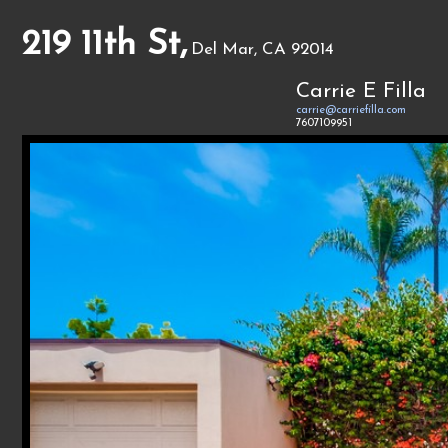
219 11th St,
Del Mar, CA 92014
Carrie E Filla
carrie@carriefilla.com
7607109951