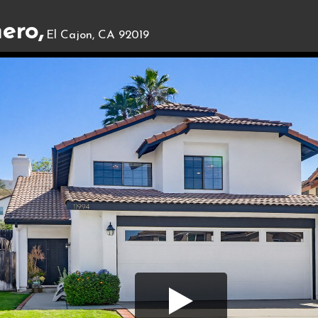
ero,
El Cajon, CA 92019