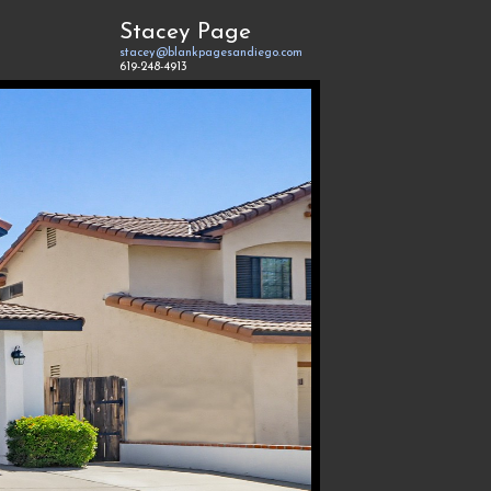
Stacey Page
stacey@blankpagesandiego.com
619-248-4913