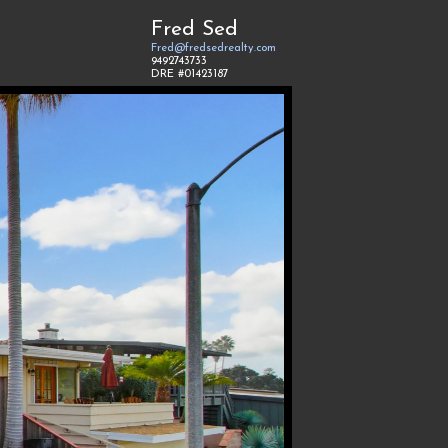
Fred Sed
Fred@fredsedrealty.com
9492743733
DRE #01423187